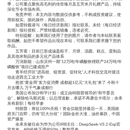
季，公司重点聚焦高毛利的传世臻月及五芳米月礼赠产品，持续
深化节令市场布局。
免责声明：本文内容与数据仅供参考，不构成投资建议，使
用前核实。据此操作，风险自担。
如需转载请与《每日经济新闻》报社联系。未经《每日经济
新闻》报社授权，严禁转载或镜像，违者必究。
特别提醒：如果我们使用了您的图片，请作者与本站联系索
取稿酬。如您不希望作品出现在本站，可联系我们要求撤下您的
作品。
五芳斋：目前已形成涵盖粽子、月饼、汤圆、糕点、蛋制品
及其他米制品的多元化产品体系
万润新能：山东滨州一期“12万吨/年磷酸铁锂联产24万吨/年
磷酸铁”项目已建成投产
青羊经开区“进高校、链资源、促转化”人才科技交流对接活
动走进西北工业大学
抢抓“黄金周”发力促消费 成都超1亿元“大礼包”来了 今秋十
月去哪儿 万千气象成都行
美国公布加沙和平计划：成立由特朗普领导的“和平委员
会”，解除哈马斯武装；以总理道歉，承诺不再袭击卡塔尔；余承
东有新职丨每经早参
特朗普：将征100%关税！资金仅能坚持最后一天，美国政
府关门在即，仍有“巨大分歧”！国际金价大涨，油价暴跌，中国
资产爆发
余承东被任命为华为公司IRB主任；DeepSeek-V3.2-Exp官
宣发布，API价格下调超50%｜数智早参