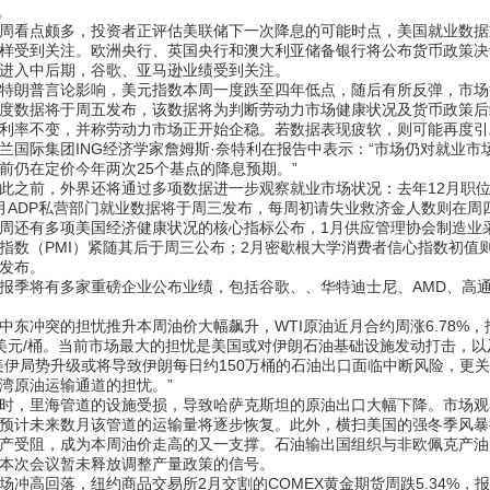
%。
点颇多，投资者正评估美联储下一次降息的可能时点，美国就业数据
样受到关注。欧洲央行、英国央行和澳大利亚储备银行将公布货币政策决
进入中后期，谷歌、亚马逊业绩受到关注。
普言论影响，美元指数本周一度跌至四年低点，随后有所反弹，市场注
度数据将于周五发布，该数据将为判断劳动力市场健康状况及货币政策后
利率不变，并称劳动力市场正开始企稳。若数据表现疲软，则可能再度引
际集团ING经济学家詹姆斯·奈特利在报告中表示：“市场仍对就业市
前仍在定价今年两次25个基点的降息预期。”
前，外界还将通过多项数据进一步观察就业市场状况：去年12月职位空
月ADP私营部门就业数据将于周三发布，每周初请失业救济金人数则在周
有多项美国经济健康状况的核心指标公布，1月供应管理协会制造业采
指数（PMI）紧随其后于周三公布；2月密歇根大学消费者信心指数初值
发布。
将有多家重磅企业公布业绩，包括谷歌、、华特迪士尼、AMD、高通
冲突的担忧推升本周油价大幅飙升，WTI原油近月合约周涨6.78%，报65
69美元/桶。当前市场最大的担忧是美国或对伊朗石油基础设施发动打击，
美伊局势升级或将导致伊朗每日约150万桶的石油出口面临中断风险，更
湾原油运输通道的担忧。”
里海管道的设施受损，导致哈萨克斯坦的原油出口大幅下降。市场观
预计未来数月该管道的运输量将逐步恢复。此外，横扫美国的强冬季风暴
产受阻，成为本周油价走高的又一支撑。石油输出国组织与非欧佩克产油国
本次会议暂未释放调整产量政策的信号。
高回落，纽约商品交易所2月交割的COMEX黄金期货周跌5.34%，报471