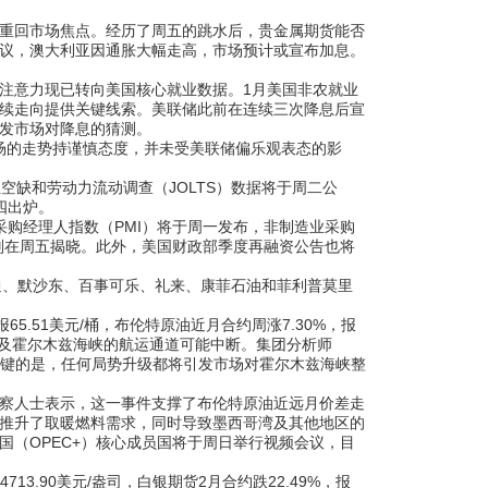
重回市场焦点。经历了周五的跳水后，贵金属期货能否
议，澳大利亚因通胀大幅走高，市场预计或宣布加息。
意力现已转向美国核心就业数据。1月美国非农就业
续走向提供关键线索。美联储此前在连续三次降息后宣
发市场对降息的猜测。
场的走势持谨慎态度，并未受美联储偏乐观表态的影
缺和劳动力流动调查（JOLTS）数据将于周二公
四出炉。
购经理人指数（PMI）将于周一发布，非制造业采购
则在周五揭晓。此外，美国财政部季度再融资公告也将
、默沙东、百事可乐、礼来、康菲石油和菲利普莫里
.51美元/桶，布伦特原油近月合约周涨7.30%，报
以及霍尔木兹海峡的航运通道可能中断。集团分析师
关键的是，任何局势升级都将引发市场对霍尔木兹海峡整
察人士表示，这一事件支撑了布伦特原油近远月价差走
推升了取暖燃料需求，同时导致墨西哥湾及其他地区的
（OPEC+）核心成员国将于周日举行视频会议，目
3.90美元/盎司，白银期货2月合约跌22.49%，报