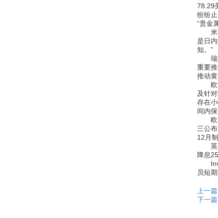
78.
纷纷止
“贵金
米勒塔
是日内
知。”
瑞士宝
重要推
推动黄
欧洲央
及针对
存在小
间内保
欧元区
三公布
12月
英国央
降息2
Inv
员短期
上一篇
下一篇